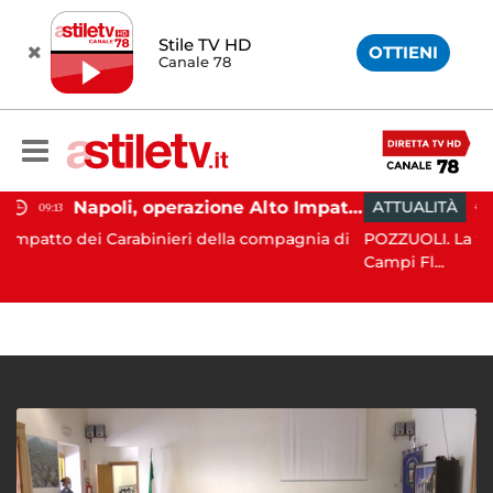
Stile TV HD
OTTIENI
Canale 78
Napoli, operazione Alto Impatto: trovate 252 dosi di droga
ATTUALITÀ
11:05
abinieri della compagnia di
POZZUOLI. La terra è tornata a tr
Campi Fl...