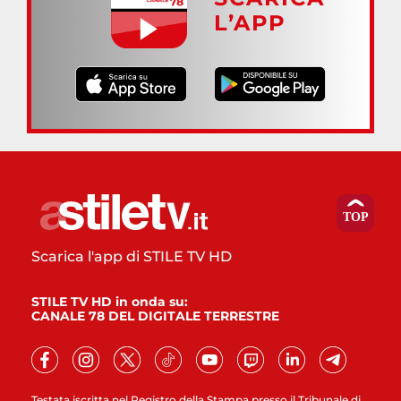
L’APP
Scarica l'app di STILE TV HD
STILE TV HD in onda su:
CANALE 78 DEL DIGITALE TERRESTRE
Testata iscritta nel Registro della Stampa presso il Tribunale di