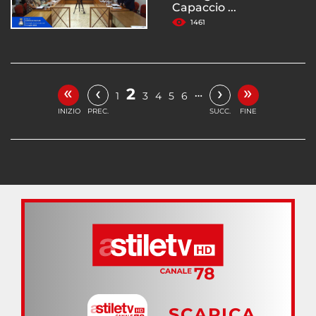
Capaccio ...
1461
«
»
‹
›
2
…
1
3
4
5
6
INIZIO
PREC.
SUCC.
FINE
SCARICA