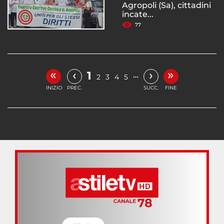
Agropoli (Sa), cittadini
incate...
77
«
»
‹
›
1
…
2
3
4
5
INIZIO
PREC.
SUCC.
FINE