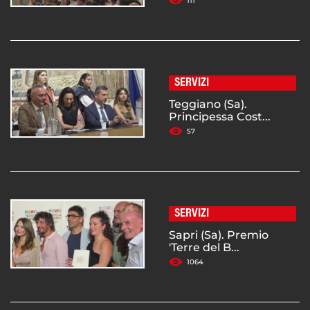
111
SERVIZI
Teggiano (Sa).
Principessa Cost...
57
SERVIZI
Sapri (Sa). Premio
'Terre del B...
1064