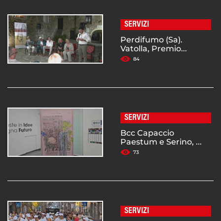
SERVIZI
Perdifumo (Sa).
Vatolla, Premio...
84
SERVIZI
Bcc Capaccio
Paestum e Serino, ...
73
SERVIZI