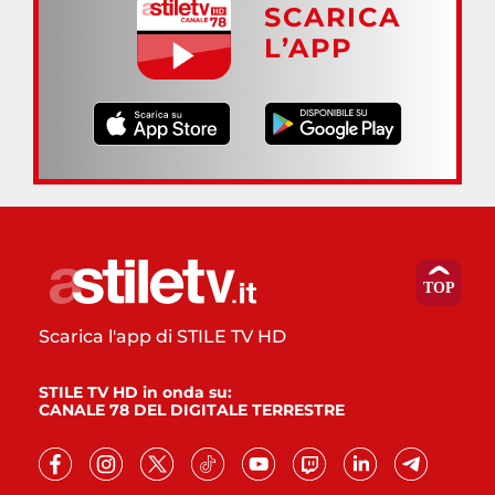
SCARICA
L’APP
Scarica l'app di STILE TV HD
STILE TV HD in onda su:
CANALE 78 DEL DIGITALE TERRESTRE