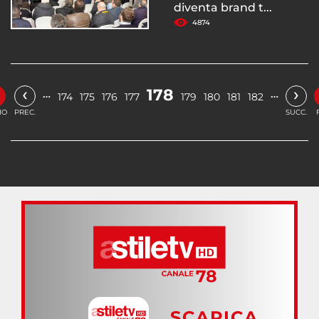
diventa brand t...
4874
‹
›
178
…
…
174
175
176
177
179
180
181
182
IO
PREC.
SUCC.
SCARICA