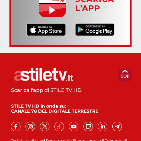
L’APP
Scarica l'app di STILE TV HD
STILE TV HD in onda su:
CANALE 78 DEL DIGITALE TERRESTRE
Testata iscritta nel Registro della Stampa presso il Tribunale di