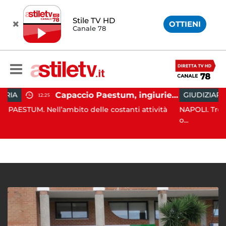
Stile TV HD
OTTIENI
Canale 78
Capaccio Paestum, ingiurie alla Polizia Municipale sui social: indagato un cittadino
GIUDIZIARIA
13:26
ito delle costanti attività
NAPOLI. Trovato l'accordo per il
o...