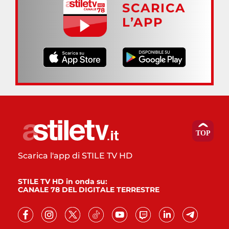
SCARICA
L’APP
Scarica l'app di STILE TV HD
STILE TV HD in onda su:
CANALE 78 DEL DIGITALE TERRESTRE