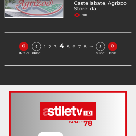
Castellabate, Agrizoo
Store: da...
910
«
»
‹
›
4
…
1
2
3
5
6
7
8
INIZIO
PREC.
SUCC.
FINE