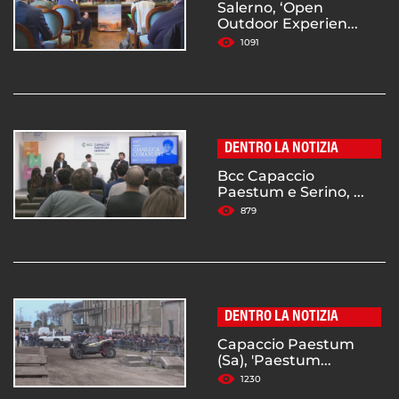
Salerno, ‘Open
Outdoor Experien...
1091
DENTRO LA NOTIZIA
Bcc Capaccio
Paestum e Serino, ...
879
DENTRO LA NOTIZIA
Capaccio Paestum
(Sa), 'Paestum...
1230