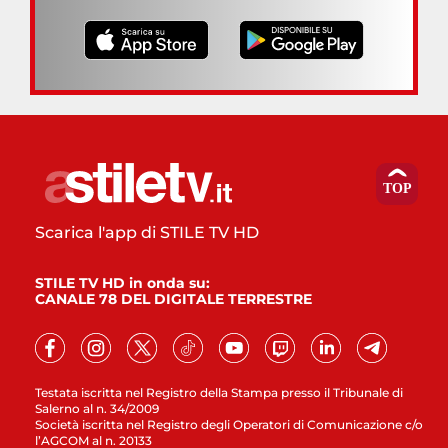
Scarica l'app di STILE TV HD
STILE TV HD in onda su:
CANALE 78 DEL DIGITALE TERRESTRE
Testata iscritta nel Registro della Stampa presso il Tribunale di
Salerno al n. 34/2009
Società iscritta nel Registro degli Operatori di Comunicazione c/o
l’AGCOM al n. 20133