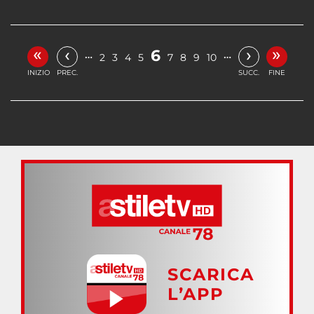
«
»
‹
›
6
…
…
2
3
4
5
7
8
9
10
INIZIO
PREC.
SUCC.
FINE
SCARICA
L’APP