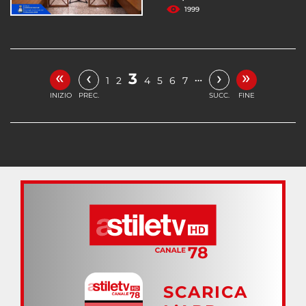
1999
«
»
‹
›
3
…
1
2
4
5
6
7
INIZIO
PREC.
SUCC.
FINE
SCARICA