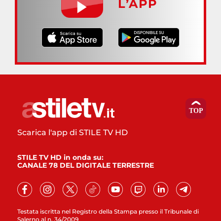
L’APP
Scarica l'app di STILE TV HD
STILE TV HD in onda su:
CANALE 78 DEL DIGITALE TERRESTRE
Testata iscritta nel Registro della Stampa presso il Tribunale di
Salerno al n. 34/2009