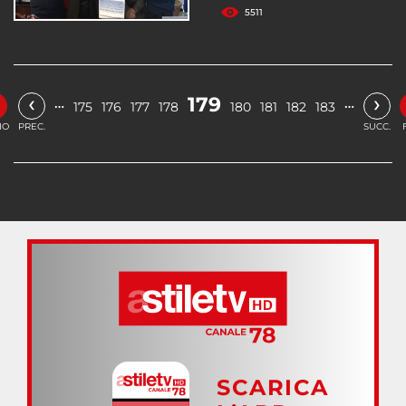
5511
‹
›
179
…
…
175
176
177
178
180
181
182
183
IO
PREC.
SUCC.
SCARICA