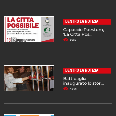
DENTRO LA NOTIZIA
Capaccio Paestum,
'La Città Pos...
3669
DENTRO LA NOTIZIA
Battipaglia,
inaugurato lo stor...
4846