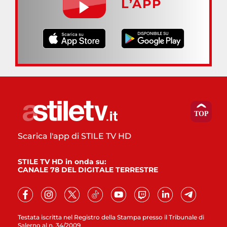
L’APP
Scarica l'app di STILE TV HD
STILE TV HD in onda su:
CANALE 78 DEL DIGITALE TERRESTRE
Testata iscritta nel Registro della Stampa presso il Tribunale di
Salerno al n. 34/2009