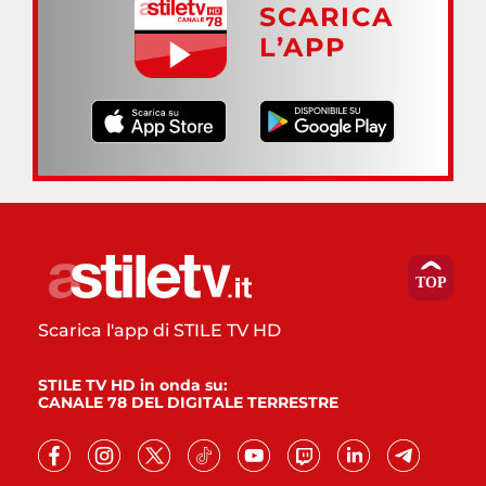
SCARICA
L’APP
Scarica l'app di STILE TV HD
STILE TV HD in onda su:
CANALE 78 DEL DIGITALE TERRESTRE