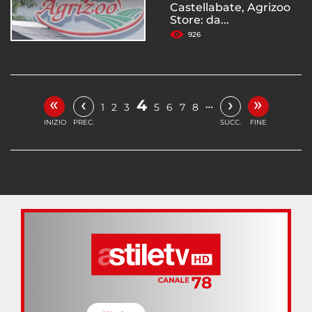
Castellabate, Agrizoo
Store: da...
926
«
»
‹
›
4
…
1
2
3
5
6
7
8
INIZIO
PREC.
SUCC.
FINE