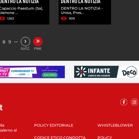
DENTRO LA NOTIZIA
DENTRO LA NOTIZIA
Capaccio Paestum (Sa),
DENTRO LA NOTIZIA -
pienone ...
Unisa, Pres...
1263
909
»
›
…
8
9
SUCC.
FINE
lla
POLICY EDITORIALE
WHISTLEBLOWER
Salerno al
CODICE ETICO CONDOTTA
POLICY