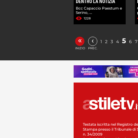
DENTRO LA NOTIZIA
Bcc Capaccio Paestum e
Serino, ...
1228
«
‹
5
1
2
3
4
6
7
INIZIO
PREC.
Testata iscritta nel Registro de
Stampa presso il Tribunale di 
n. 34/2009