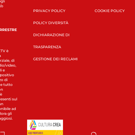
gli
/o
PRIVACY POLICY
COOKIE POLICY
POLICY DIVERSITÀ
ERRESTRE
DICHIARAZIONE DI
TRASPARENZA
LETV è
a
GESTIONE DEI RECLAMI
ziale, di
dio/video,
i e
spositivo
zo di
 e tutto
on
 è
esenti sul
un
nibile ad
ora gli
aggiosi.