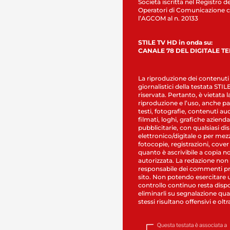
Società iscritta nel Registro de
Operatori di Comunicazione c
l’AGCOM al n. 20133
STILE TV HD in onda su:
CANALE 78 DEL DIGITALE T
La riproduzione dei contenuti
giornalistici della testata STI
riservata. Pertanto, è vietata l
riproduzione e l’uso, anche par
testi, fotografie, contenuti au
filmati, loghi, grafiche aziendal
pubblicitarie, con qualsiasi di
elettronico/digitale o per mez
fotocopie, registrazioni, cover
quanto è ascrivibile a copia n
autorizzata. La redazione non
responsabile dei commenti pr
sito. Non potendo esercitare 
controllo continuo resta dispo
eliminarli su segnalazione qual
stessi risultano offensivi e oltr