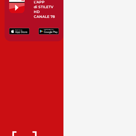
L’APP
di STILETV
HD
CANALE 78