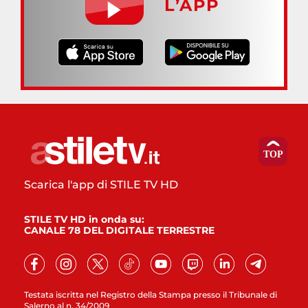
L’APP
Scarica l'app di STILE TV HD
STILE TV HD in onda su:
CANALE 78 DEL DIGITALE TERRESTRE
Testata iscritta nel Registro della Stampa presso il Tribunale di
Salerno al n. 34/2009