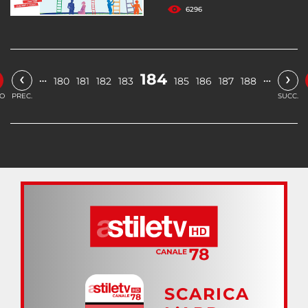
6296
‹
›
184
…
…
180
181
182
183
185
186
187
188
IO
PREC.
SUCC.
SCARICA