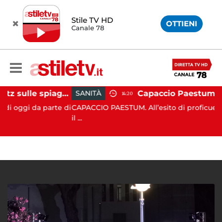
Stile TV HD
OTTIENI
Canale 78
Montecorice, blitz sulle spiagge libere: sequestrati oltre 300 ombrelloni e lettini lasciati sull’arenile
SANITÀ
14:20
 da parte di
CAPACCIO PAESTUM. All’esito di proficue consultazi
il ...