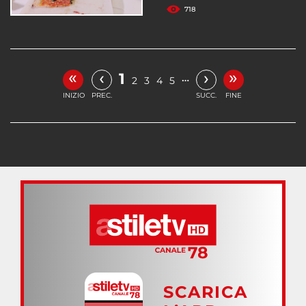
718
«
»
‹
›
1
…
2
3
4
5
INIZIO
PREC.
SUCC.
FINE
SCARICA