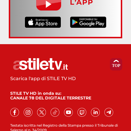
L’APP
Scarica l'app di STILE TV HD
STILE TV HD in onda su:
CANALE 78 DEL DIGITALE TERRESTRE
Testata iscritta nel Registro della Stampa presso il Tribunale di
Salerno al n. 34/2009