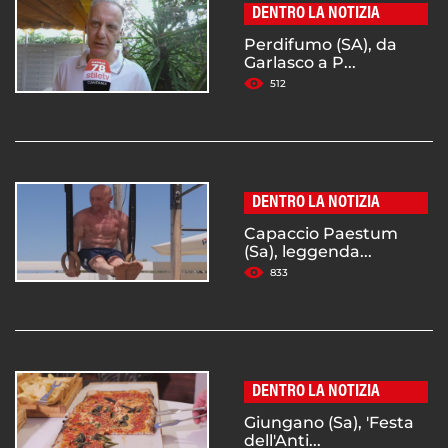
DENTRO LA NOTIZIA
Perdifumo (SA), da
Garlasco a P...
512
DENTRO LA NOTIZIA
Capaccio Paestum
(Sa), leggenda...
833
DENTRO LA NOTIZIA
Giungano (Sa), 'Festa
dell'Anti...