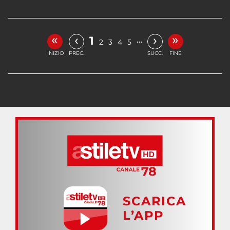
«
»
‹
›
1
…
2
3
4
5
INIZIO
PREC.
SUCC.
FINE
SCARICA
L’APP