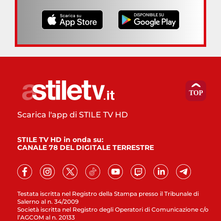
Scarica l'app di STILE TV HD
STILE TV HD in onda su:
CANALE 78 DEL DIGITALE TERRESTRE
Testata iscritta nel Registro della Stampa presso il Tribunale di
Salerno al n. 34/2009
Società iscritta nel Registro degli Operatori di Comunicazione c/o
l’AGCOM al n. 20133