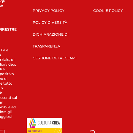
gli
/o
PRIVACY POLICY
COOKIE POLICY
POLICY DIVERSITÀ
ERRESTRE
DICHIARAZIONE DI
TRASPARENZA
LETV è
a
GESTIONE DEI RECLAMI
ziale, di
dio/video,
i e
spositivo
zo di
 e tutto
on
 è
esenti sul
un
nibile ad
ora gli
aggiosi.