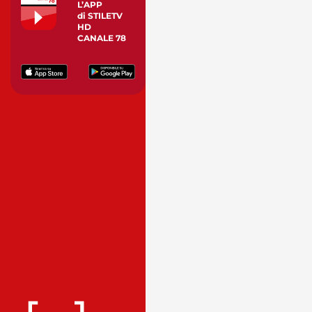
L’APP
di STILETV
HD
CANALE 78