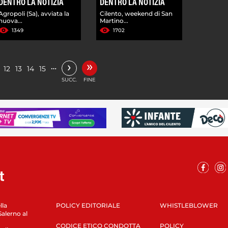
DENTRO LA NOTIZIA
DENTRO LA NOTIZIA
Agropoli (Sa), avviata la
Cilento, weekend di San
nuova...
Martino...
1349
1702
»
›
…
12
13
14
15
SUCC.
FINE
lla
POLICY EDITORIALE
WHISTLEBLOWER
Salerno al
CODICE ETICO CONDOTTA
POLICY