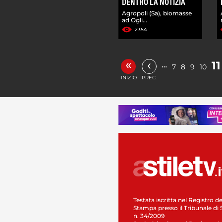
DENTRO LA NOTIZIA
Agropoli (Sa), biomasse
ad Ogli...
2354
«
‹
11
…
7
8
9
10
INIZIO
PREC.
Testata iscritta nel Registro de
Stampa presso il Tribunale di 
n. 34/2009