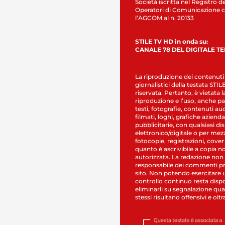
Società iscritta nel Registro de
Operatori di Comunicazione c
l’AGCOM al n. 20133
STILE TV HD in onda su:
CANALE 78 DEL DIGITALE T
La riproduzione dei contenuti
giornalistici della testata STI
riservata. Pertanto, è vietata l
riproduzione e l’uso, anche par
testi, fotografie, contenuti au
filmati, loghi, grafiche aziendal
pubblicitarie, con qualsiasi di
elettronico/digitale o per mez
fotocopie, registrazioni, cover
quanto è ascrivibile a copia n
autorizzata. La redazione non
responsabile dei commenti pr
sito. Non potendo esercitare 
controllo continuo resta dispo
eliminarli su segnalazione qual
stessi risultano offensivi e oltr