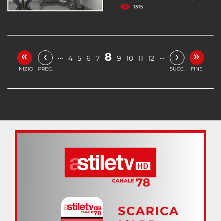
1315
«
»
‹
›
8
…
…
4
5
6
7
9
10
11
12
INIZIO
PREC.
SUCC.
FINE
SCARICA