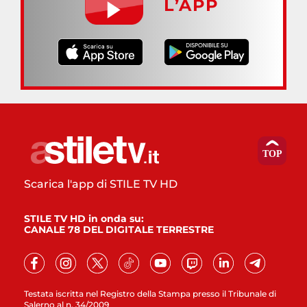
L’APP
Scarica l'app di STILE TV HD
STILE TV HD in onda su:
CANALE 78 DEL DIGITALE TERRESTRE
Testata iscritta nel Registro della Stampa presso il Tribunale di
Salerno al n. 34/2009