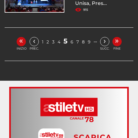
Unisa, Pres...
915
«
»
‹
›
5
…
1
2
3
4
6
7
8
9
INIZIO
PREC.
SUCC.
FINE
SCARICA