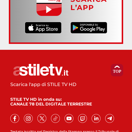
L’APP
Scarica l'app di STILE TV HD
STILE TV HD in onda su:
CANALE 78 DEL DIGITALE TERRESTRE
Testata iscritta nel Registro della Stampa presso il Tribunale di