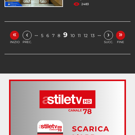
2483
«
»
‹
›
9
…
…
5
6
7
8
10
11
12
13
INIZIO
PREC.
SUCC.
FINE
SCARICA