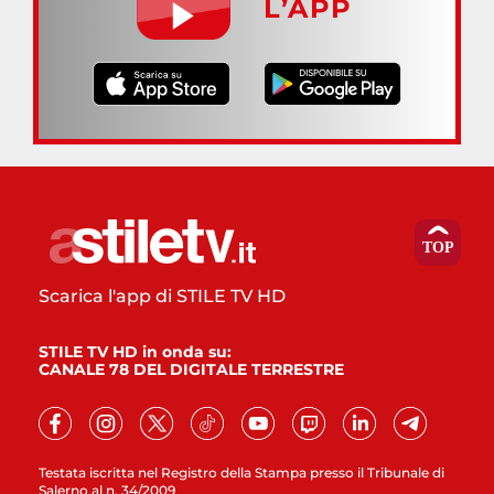
L’APP
Scarica l'app di STILE TV HD
STILE TV HD in onda su:
CANALE 78 DEL DIGITALE TERRESTRE
Testata iscritta nel Registro della Stampa presso il Tribunale di
Salerno al n. 34/2009