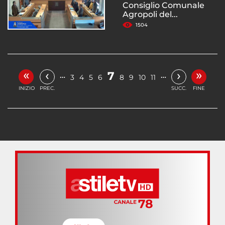
Consiglio Comunale
Agropoli del...
1504
«
»
‹
›
7
…
…
3
4
5
6
8
9
10
11
INIZIO
PREC.
SUCC.
FINE