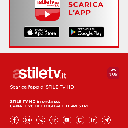
SCARICA
L’APP
Scarica l'app di STILE TV HD
STILE TV HD in onda su:
CANALE 78 DEL DIGITALE TERRESTRE