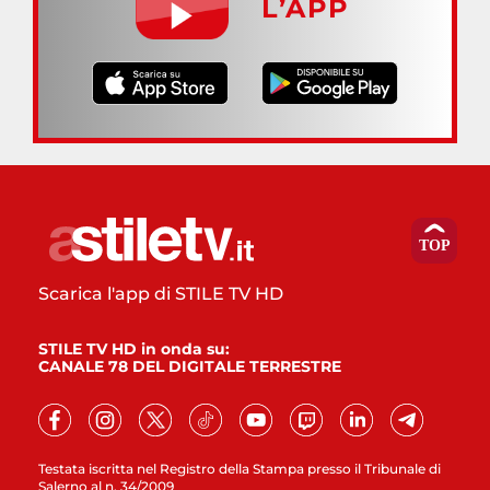
L’APP
Scarica l'app di STILE TV HD
STILE TV HD in onda su:
CANALE 78 DEL DIGITALE TERRESTRE
Testata iscritta nel Registro della Stampa presso il Tribunale di
Salerno al n. 34/2009