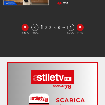
1193
«
»
‹
›
1
…
2
3
4
5
INIZIO
PREC.
SUCC.
FINE
SCARICA