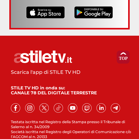
Scarica l'app di STILE TV HD
STILE TV HD in onda su:
CANALE 78 DEL DIGITALE TERRESTRE
Testata iscritta nel Registro della Stampa presso il Tribunale di
Salerno al n. 34/2009
Società iscritta nel Registro degli Operatori di Comunicazione c/o
l’AGCOM al n. 20133