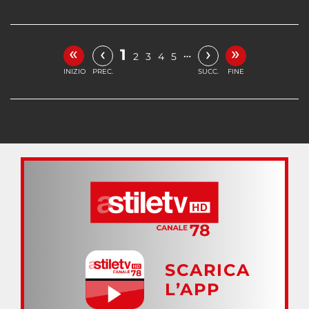
«
»
‹
›
1
…
2
3
4
5
INIZIO
PREC.
SUCC.
FINE
SCARICA
L’APP