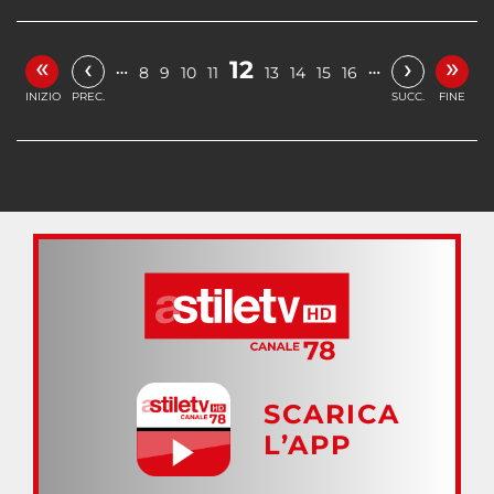
«
»
‹
›
12
…
…
8
9
10
11
13
14
15
16
INIZIO
PREC.
SUCC.
FINE
SCARICA
L’APP