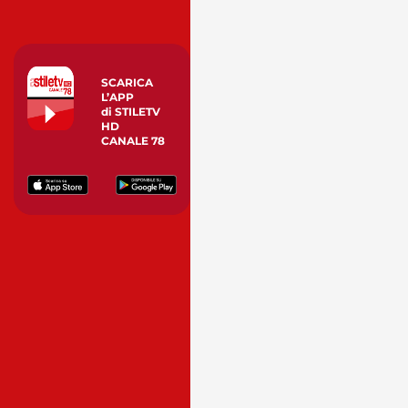
SCARICA
L’APP
di STILETV
HD
CANALE 78