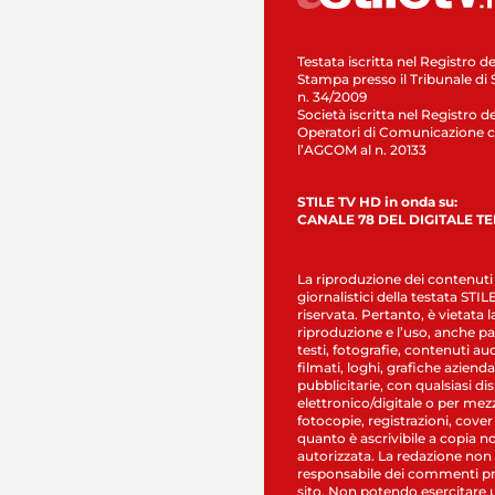
Testata iscritta nel Registro de
Stampa presso il Tribunale di 
n. 34/2009
Società iscritta nel Registro de
Operatori di Comunicazione c
l’AGCOM al n. 20133
STILE TV HD in onda su:
CANALE 78 DEL DIGITALE T
La riproduzione dei contenuti
giornalistici della testata STI
riservata. Pertanto, è vietata l
riproduzione e l’uso, anche par
testi, fotografie, contenuti au
filmati, loghi, grafiche aziendal
pubblicitarie, con qualsiasi di
elettronico/digitale o per mez
fotocopie, registrazioni, cover
quanto è ascrivibile a copia n
autorizzata. La redazione non
responsabile dei commenti pr
sito. Non potendo esercitare 