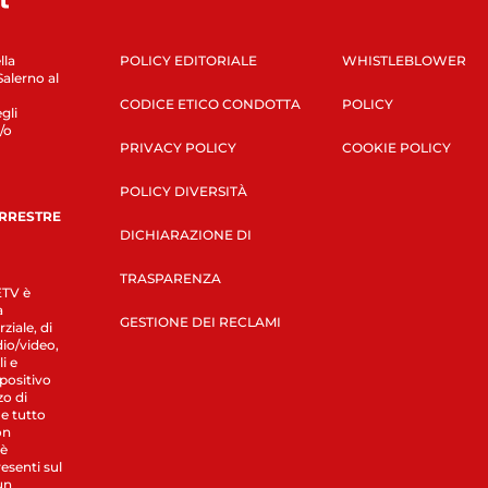
lla
POLICY EDITORIALE
WHISTLEBLOWER
Salerno al
CODICE ETICO CONDOTTA
POLICY
gli
/o
PRIVACY POLICY
COOKIE POLICY
POLICY DIVERSITÀ
ERRESTRE
DICHIARAZIONE DI
TRASPARENZA
LETV è
a
GESTIONE DEI RECLAMI
ziale, di
dio/video,
i e
spositivo
zo di
 e tutto
on
 è
esenti sul
un