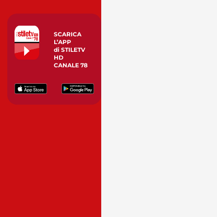
SCARICA
L’APP
di STILETV
HD
CANALE 78