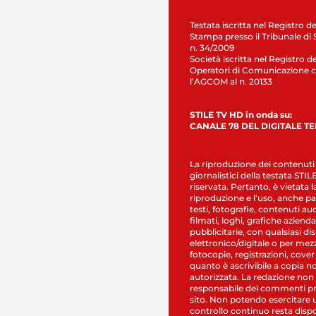
Testata iscritta nel Registro de
Stampa presso il Tribunale di 
n. 34/2009
Società iscritta nel Registro de
Operatori di Comunicazione c
l’AGCOM al n. 20133
STILE TV HD in onda su:
CANALE 78 DEL DIGITALE T
La riproduzione dei contenuti
giornalistici della testata STI
riservata. Pertanto, è vietata l
riproduzione e l’uso, anche par
testi, fotografie, contenuti au
filmati, loghi, grafiche aziendal
pubblicitarie, con qualsiasi di
elettronico/digitale o per mez
fotocopie, registrazioni, cover
quanto è ascrivibile a copia n
autorizzata. La redazione non
responsabile dei commenti pr
sito. Non potendo esercitare 
controllo continuo resta dispo