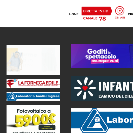
HOME
CR