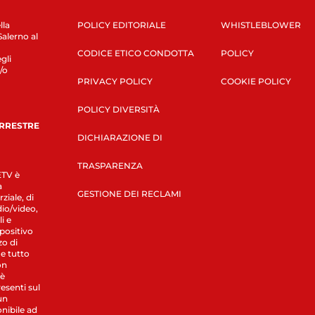
lla
POLICY EDITORIALE
WHISTLEBLOWER
Salerno al
CODICE ETICO CONDOTTA
POLICY
gli
/o
PRIVACY POLICY
COOKIE POLICY
POLICY DIVERSITÀ
ERRESTRE
DICHIARAZIONE DI
TRASPARENZA
LETV è
a
GESTIONE DEI RECLAMI
ziale, di
dio/video,
i e
spositivo
zo di
 e tutto
on
 è
esenti sul
un
nibile ad