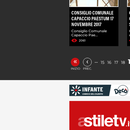
CONSIGLIO COMUNALE
CAPACCIO PAESTUM 17
NOVEMBRE 2017
Consiglio Comunale
Capaccio Pae...
2061
«
‹
…
15
16
17
18
INIZIO
PREC.