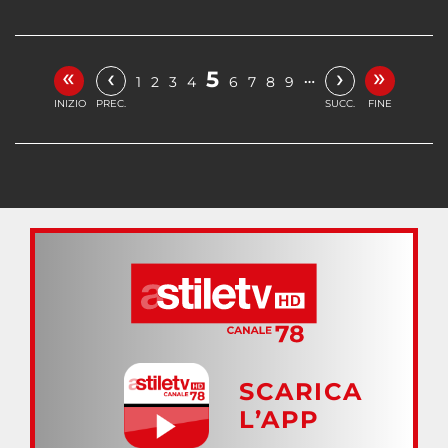
«
»
‹
›
5
…
1
2
3
4
6
7
8
9
INIZIO
PREC.
SUCC.
FINE
SCARICA
L’APP