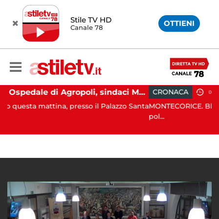
Stile TV HD
OTTIENI
Canale 78
Ospedale di Agropoli, sindaci Mutalipassi e Rizzo incontrano Fico: “Intesa per potenziare servizi”
CRONACA
06:17
a, presso il Palazzo Santa
MONTECORICE. Blitz congiunto all’alb
pol...