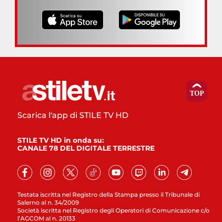
Scarica l'app di STILE TV HD
STILE TV HD in onda su:
CANALE 78 DEL DIGITALE TERRESTRE
Testata iscritta nel Registro della Stampa presso il Tribunale di
Salerno al n. 34/2009
Società iscritta nel Registro degli Operatori di Comunicazione c/o
l’AGCOM al n. 20133