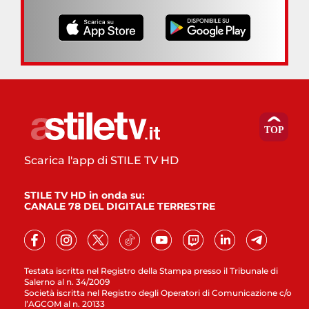
Scarica l'app di STILE TV HD
STILE TV HD in onda su:
CANALE 78 DEL DIGITALE TERRESTRE
Testata iscritta nel Registro della Stampa presso il Tribunale di
Salerno al n. 34/2009
Società iscritta nel Registro degli Operatori di Comunicazione c/o
l’AGCOM al n. 20133