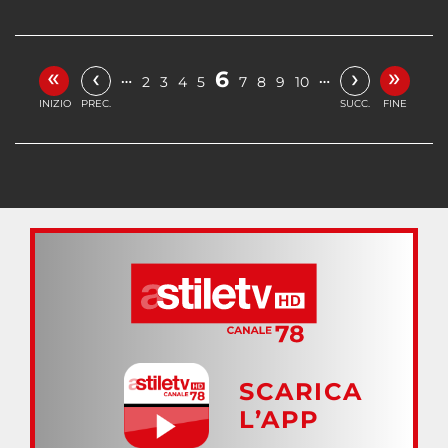
«
»
‹
›
6
…
…
2
3
4
5
7
8
9
10
INIZIO
PREC.
SUCC.
FINE
SCARICA
L’APP