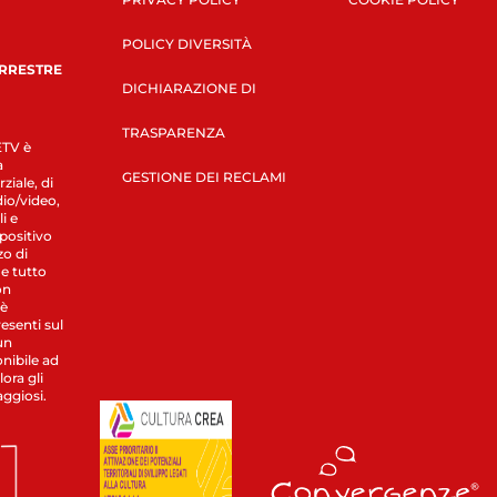
POLICY DIVERSITÀ
ERRESTRE
DICHIARAZIONE DI
TRASPARENZA
LETV è
a
GESTIONE DEI RECLAMI
ziale, di
dio/video,
i e
spositivo
zo di
 e tutto
on
 è
esenti sul
un
nibile ad
ora gli
aggiosi.