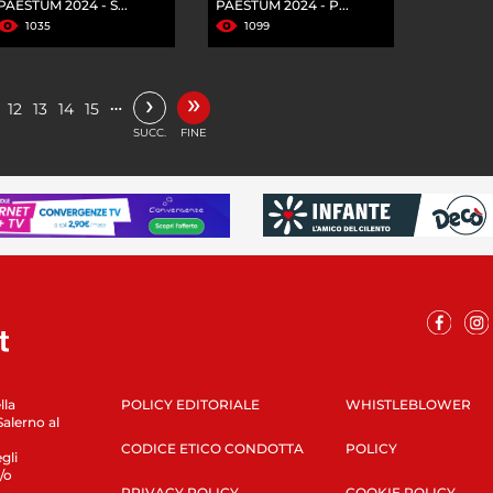
PAESTUM 2024 - S...
PAESTUM 2024 - P...
1035
1099
»
›
…
12
13
14
15
SUCC.
FINE
lla
POLICY EDITORIALE
WHISTLEBLOWER
Salerno al
CODICE ETICO CONDOTTA
POLICY
gli
/o
PRIVACY POLICY
COOKIE POLICY