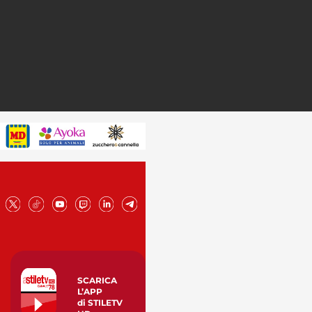
SCARICA
L’APP
di STILETV