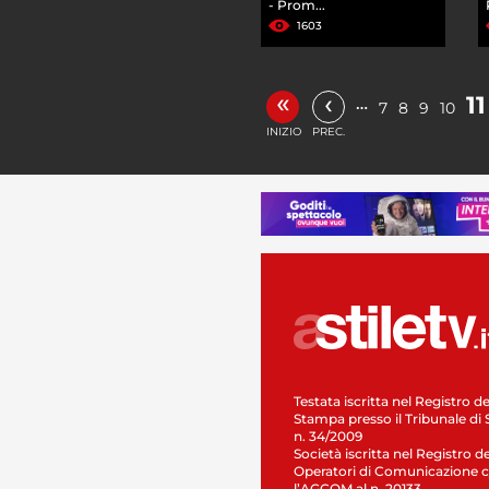
- Prom...
1603
«
‹
11
…
7
8
9
10
INIZIO
PREC.
Testata iscritta nel Registro de
Stampa presso il Tribunale di 
n. 34/2009
Società iscritta nel Registro de
Operatori di Comunicazione c
l’AGCOM al n. 20133