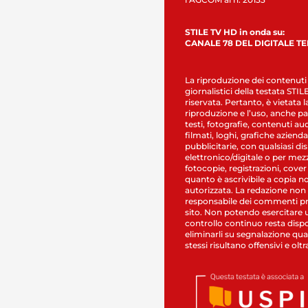
STILE TV HD in onda su:
CANALE 78 DEL DIGITALE T
La riproduzione dei contenuti
giornalistici della testata STI
riservata. Pertanto, è vietata l
riproduzione e l’uso, anche par
testi, fotografie, contenuti au
filmati, loghi, grafiche aziendal
pubblicitarie, con qualsiasi di
elettronico/digitale o per mez
fotocopie, registrazioni, cover
quanto è ascrivibile a copia n
autorizzata. La redazione non
responsabile dei commenti pr
sito. Non potendo esercitare 
controllo continuo resta dispo
eliminarli su segnalazione qual
stessi risultano offensivi e oltr