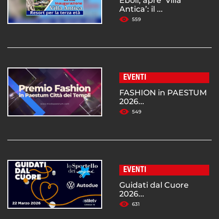
Eboli, apre ‘Villa
Antica’: il ...
559
EVENTI
FASHION in PAESTUM
2026...
549
EVENTI
Guidati dal Cuore
2026...
631