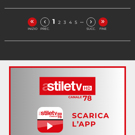
«
»
‹
›
1
…
2
3
4
5
INIZIO
PREC.
SUCC.
FINE
SCARICA
L’APP