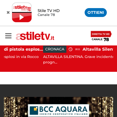
Stile TV HD
OTTIENI
Canale 78
Salerno, colpi di pistola esplosi a Pastena: paura tra i residenti
CRONACA
18:11
 in via Rocco
ALTAVILLA SILENTINA. Grave incidente in moto:
progn...