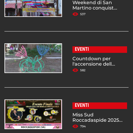
Weekend di San
Martino conquist...
537
EVENTI
Countdown per
l'accensione dell...
582
EVENTI
Miss Sud
Roccadaspide 2025...
794