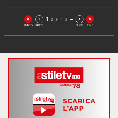
«
»
‹
›
1
…
2
3
4
5
INIZIO
PREC.
SUCC.
FINE
SCARICA
L’APP