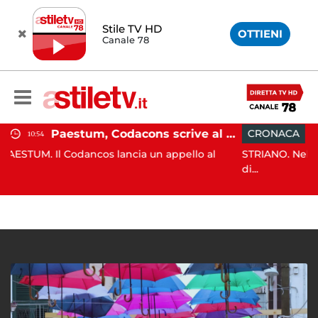
Stile TV HD
OTTIENI
Canale 78
Paestum, Codacons scrive al ministro Giuli: "Rilanciare scavi dell'Anfiteatro nell'area archeologica"
CRONACA
10:06
cos lancia un appello al
STRIANO. Nella decorsa serata i 
di...