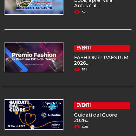
Eboli, apre ‘Villa
Antica’: il ...
526
EVENTI
FASHION in PAESTUM
2026...
531
EVENTI
Guidati dal Cuore
2026...
608