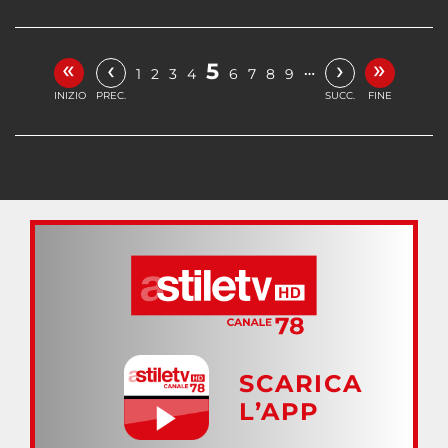
«
»
‹
›
5
…
1
2
3
4
6
7
8
9
INIZIO
PREC.
SUCC.
FINE
SCARICA
L’APP