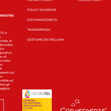
POLICY DIVERSITÀ
ERRESTRE
DICHIARAZIONE DI
TRASPARENZA
LETV è
a
GESTIONE DEI RECLAMI
ziale, di
dio/video,
i e
spositivo
zo di
 e tutto
on
 è
esenti sul
un
nibile ad
ora gli
aggiosi.