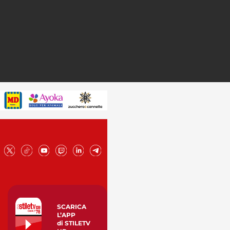
SCARICA
L’APP
di STILETV