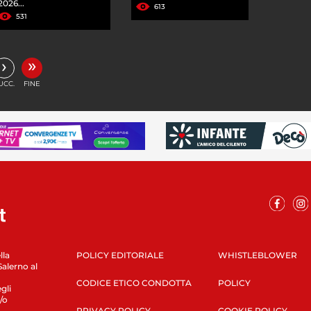
2026...
613
531
»
›
UCC.
FINE
lla
POLICY EDITORIALE
WHISTLEBLOWER
Salerno al
CODICE ETICO CONDOTTA
POLICY
gli
/o
PRIVACY POLICY
COOKIE POLICY