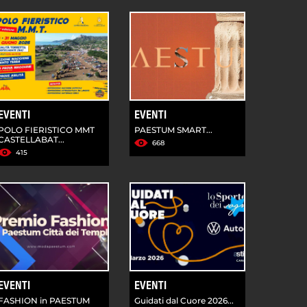
EVENTI
EVENTI
POLO FIERISTICO MMT
PAESTUM SMART...
CASTELLABAT...
668
415
EVENTI
EVENTI
FASHION in PAESTUM
Guidati dal Cuore 2026...