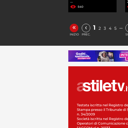
...
540
«
‹
1
…
2
3
4
5
INIZIO
PREC.
S
Testata iscritta nel Registro de
Stampa presso il Tribunale di 
n. 34/2009
Società iscritta nel Registro de
Operatori di Comunicazione c
l’AGCOM al n. 20133