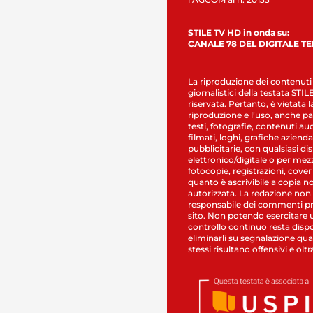
STILE TV HD in onda su:
CANALE 78 DEL DIGITALE T
La riproduzione dei contenuti
giornalistici della testata STI
riservata. Pertanto, è vietata l
riproduzione e l’uso, anche par
testi, fotografie, contenuti au
filmati, loghi, grafiche aziendal
pubblicitarie, con qualsiasi di
elettronico/digitale o per mez
fotocopie, registrazioni, cover
quanto è ascrivibile a copia n
autorizzata. La redazione non
responsabile dei commenti pr
sito. Non potendo esercitare 
controllo continuo resta dispo
eliminarli su segnalazione qual
stessi risultano offensivi e oltr