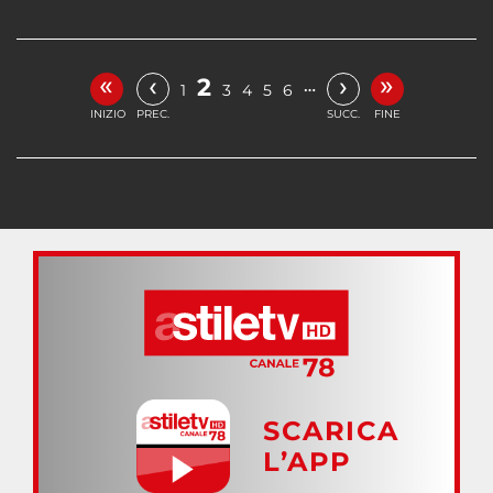
«
»
‹
›
2
…
1
3
4
5
6
INIZIO
PREC.
SUCC.
FINE
SCARICA
L’APP