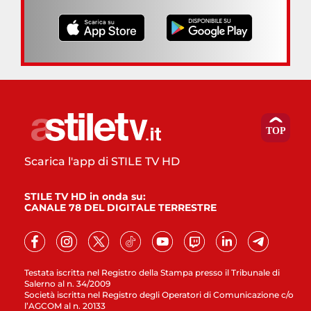
Scarica l'app di STILE TV HD
STILE TV HD in onda su:
CANALE 78 DEL DIGITALE TERRESTRE
Testata iscritta nel Registro della Stampa presso il Tribunale di
Salerno al n. 34/2009
Società iscritta nel Registro degli Operatori di Comunicazione c/o
l’AGCOM al n. 20133