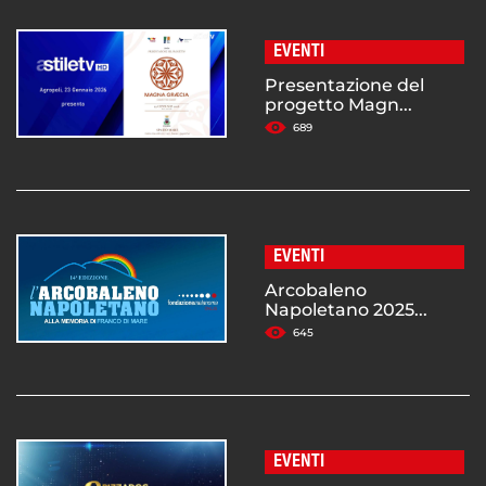
EVENTI
Presentazione del
progetto Magn...
689
EVENTI
Arcobaleno
Napoletano 2025...
645
EVENTI