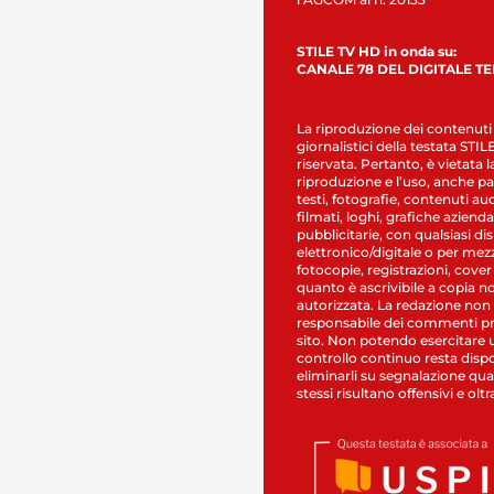
STILE TV HD in onda su:
CANALE 78 DEL DIGITALE T
La riproduzione dei contenuti
giornalistici della testata STI
riservata. Pertanto, è vietata l
riproduzione e l’uso, anche par
testi, fotografie, contenuti au
filmati, loghi, grafiche aziendal
pubblicitarie, con qualsiasi di
elettronico/digitale o per mez
fotocopie, registrazioni, cover
quanto è ascrivibile a copia n
autorizzata. La redazione non
responsabile dei commenti pr
sito. Non potendo esercitare 
controllo continuo resta dispo
eliminarli su segnalazione qual
stessi risultano offensivi e oltr