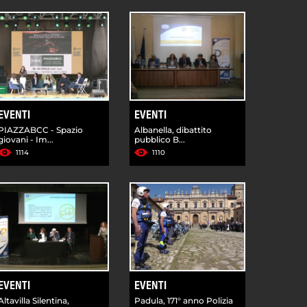
EVENTI
EVENTI
PIAZZABCC - Spazio
Albanella, dibattito
giovani - Im...
pubblico B...
1114
1110
EVENTI
EVENTI
Altavilla Silentina,
Padula, 171° anno Polizia