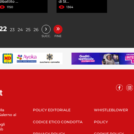
dibattito ...
di St...
1150
1364
»
›
22
23
24
25
26
SUCC.
FINE
lla
POLICY EDITORIALE
WHISTLEBLOWER
Salerno al
CODICE ETICO CONDOTTA
POLICY
gli
/o
PRIVACY POLICY
COOKIE POLICY