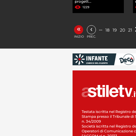
progett...
1229
«
‹
…
18
19
20
21
INIZIO
PREC.
Testata iscritta nel Registro de
Stampa presso il Tribunale di 
n. 34/2009
Società iscritta nel Registro de
Operatori di Comunicazione c
l’AGCOM al n. 20133