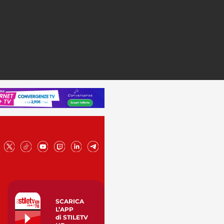
SCARICA
L’APP
di STILETV