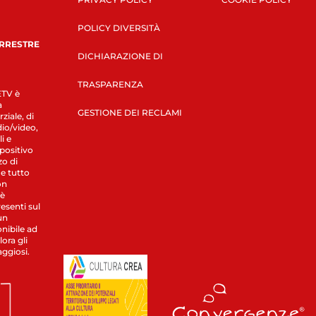
POLICY DIVERSITÀ
ERRESTRE
DICHIARAZIONE DI
TRASPARENZA
LETV è
a
GESTIONE DEI RECLAMI
ziale, di
dio/video,
i e
spositivo
zo di
 e tutto
on
 è
esenti sul
un
nibile ad
ora gli
aggiosi.