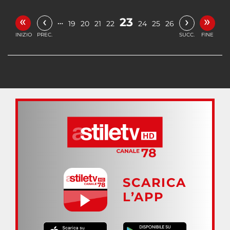
«
»
‹
›
23
…
19
20
21
22
24
25
26
INIZIO
PREC.
SUCC.
FINE
SCARICA
L’APP