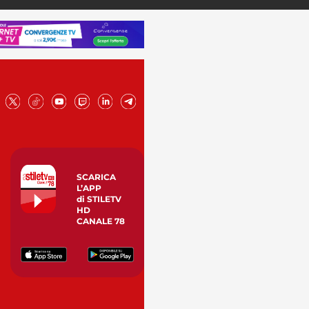
SCARICA
L’APP
di STILETV
HD
CANALE 78