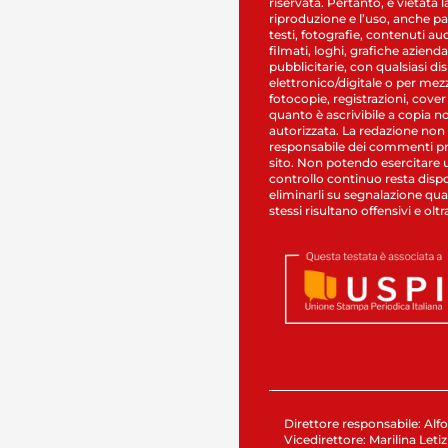
riservata. Pertanto, è vietata l
riproduzione e l’uso, anche par
testi, fotografie, contenuti au
filmati, loghi, grafiche aziendal
pubblicitarie, con qualsiasi di
elettronico/digitale o per mez
fotocopie, registrazioni, cover
quanto è ascrivibile a copia n
autorizzata. La redazione non
responsabile dei commenti pr
sito. Non potendo esercitare 
controllo continuo resta dispo
eliminarli su segnalazione qual
stessi risultano offensivi e oltr
Direttore responsabile: Alfo
Vicedirettore: Marilina Letiz