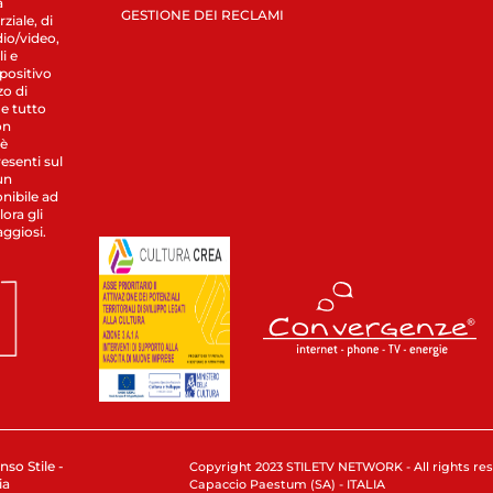
a
GESTIONE DEI RECLAMI
ziale, di
dio/video,
i e
spositivo
zo di
 e tutto
on
 è
esenti sul
un
nibile ad
ora gli
aggiosi.
nso Stile -
Copyright 2023 STILETV NETWORK - All rights rese
ia
Capaccio Paestum (SA) - ITALIA