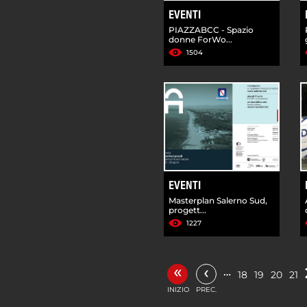
EVENTI
PIAZZABCC - Spazio
donne ForWo...
1504
EVENTI
Masterplan Salerno Sud,
progett...
1227
«
‹
…
18
19
20
21
INIZIO
PREC.