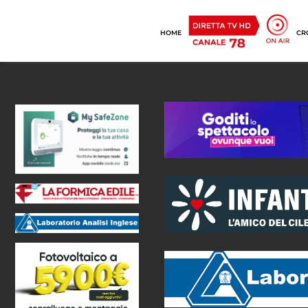
HOME
CR