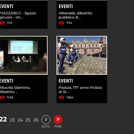
EVENTI
EVENTI
PIAZZABCC - Spazio
Albanella, dibattito
giovani - Im...
pubblico B...
1113
1110
EVENTI
EVENTI
Altavilla Silentina,
Padula, 171° anno Polizia
dibattito ...
di St...
1149
1364
»
›
22
23
24
25
26
SUCC.
FINE