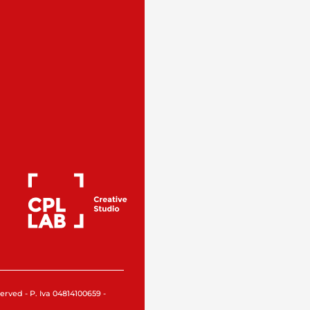
rved - P. Iva 04814100659 -