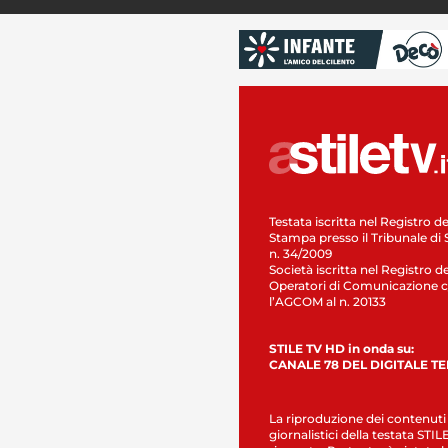
Testata iscritta nel Registro de
Stampa presso il Tribunale di 
n. 34/2009
Società iscritta nel Registro de
Operatori di Comunicazione c
l’AGCOM al n. 20133
STILE TV HD in onda su:
CANALE 78 DEL DIGITALE T
La riproduzione dei contenuti
giornalistici della testata STI