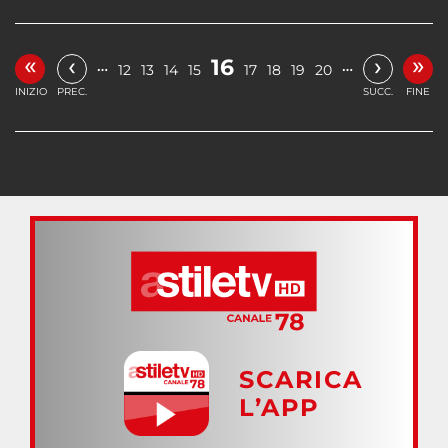
«
»
‹
›
16
…
…
12
13
14
15
17
18
19
20
INIZIO
PREC.
SUCC.
FINE
SCARICA
L’APP