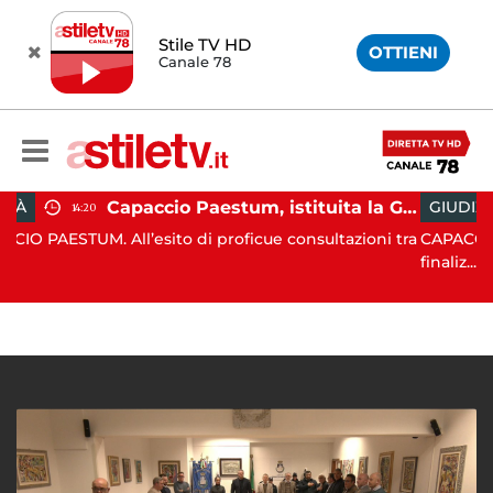
Stile TV HD
OTTIENI
Canale 78
Capaccio Paestum, istituita la Guardia Medica Turistica presso il Psaut di Piazza Santini
GIUDIZIARIA
12:25
’esito di proficue consultazioni tra
CAPACCIO PAESTUM. Nell’a
finaliz...