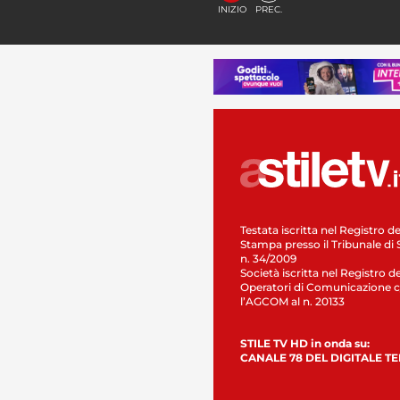
INIZIO
PREC.
Testata iscritta nel Registro de
Stampa presso il Tribunale di 
n. 34/2009
Società iscritta nel Registro de
Operatori di Comunicazione c
l’AGCOM al n. 20133
STILE TV HD in onda su:
CANALE 78 DEL DIGITALE T