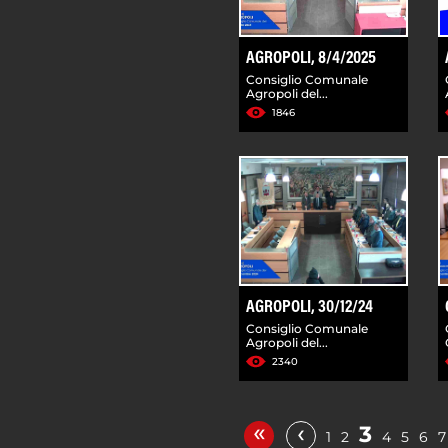
AGROPOLI, 8/4/2025
Consiglio Comunale
Agropoli del...
1846
AGROPOLI, 30/12/24
Consiglio Comunale
Agropoli del...
2340
«
‹
3
1
2
4
5
6
7