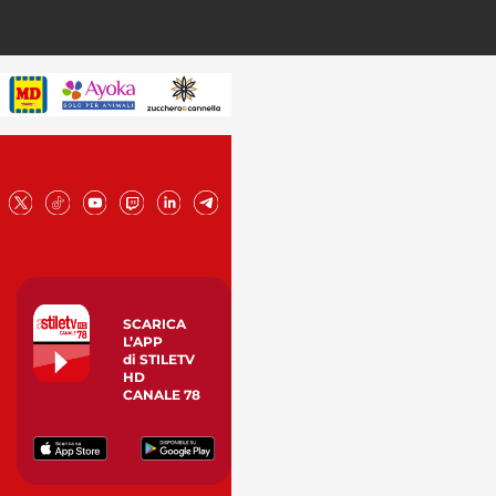
SCARICA
L’APP
di STILETV
HD
CANALE 78