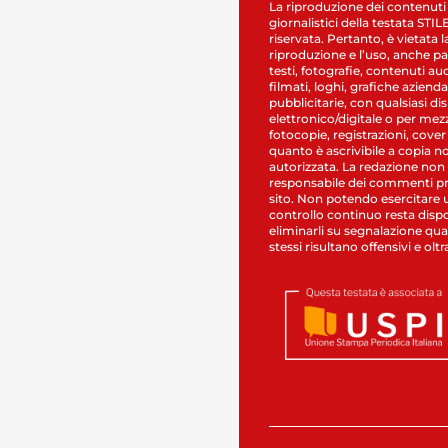
La riproduzione dei contenuti
giornalistici della testata STI
riservata. Pertanto, è vietata l
riproduzione e l’uso, anche par
testi, fotografie, contenuti au
filmati, loghi, grafiche aziendal
pubblicitarie, con qualsiasi di
elettronico/digitale o per mez
fotocopie, registrazioni, cover
quanto è ascrivibile a copia n
autorizzata. La redazione non
responsabile dei commenti pr
sito. Non potendo esercitare 
controllo continuo resta dispo
eliminarli su segnalazione qual
stessi risultano offensivi e oltr