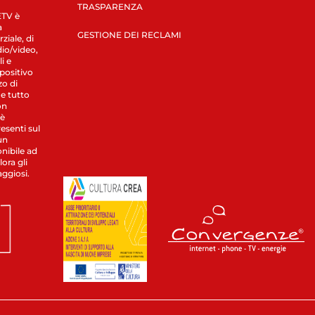
TRASPARENZA
LETV è
a
GESTIONE DEI RECLAMI
ziale, di
dio/video,
i e
spositivo
zo di
 e tutto
on
 è
esenti sul
un
nibile ad
ora gli
aggiosi.