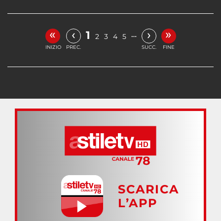
«
»
‹
›
1
…
2
3
4
5
INIZIO
PREC.
SUCC.
FINE
SCARICA
L’APP