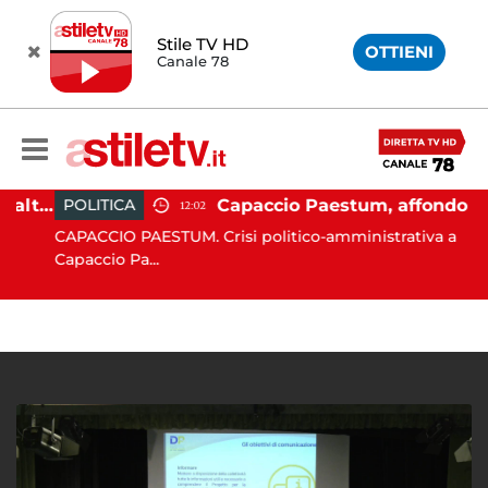
Stile TV HD
OTTIENI
Canale 78
Caos alla stazione di Eboli, alterco a bordo: malore per la capotreno e Intercity per Taranto fermo per ore
Capaccio Paestum, affondo di Forza Italia: "Paolino è arrivato al capolinea"
POLITICA
12:02
CAPACCIO PAESTUM. Crisi politico-amministrativa a
Capaccio Pa...