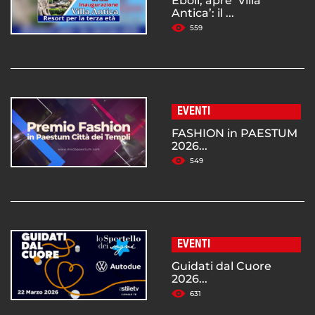
Eboli, apre ‘Villa
Antica’: il ...
559
EVENTI
FASHION in PAESTUM
2026...
549
EVENTI
Guidati dal Cuore
2026...
631