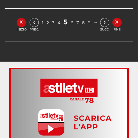
«
»
‹
›
5
…
1
2
3
4
6
7
8
9
INIZIO
PREC.
SUCC.
FINE
SCARICA
L’APP