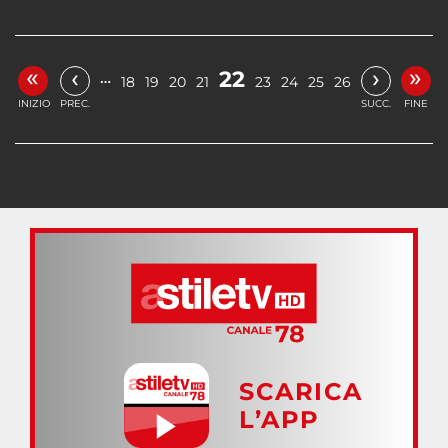
«
»
‹
›
22
…
18
19
20
21
23
24
25
26
INIZIO
PREC.
SUCC.
FINE
SCARICA
L’APP