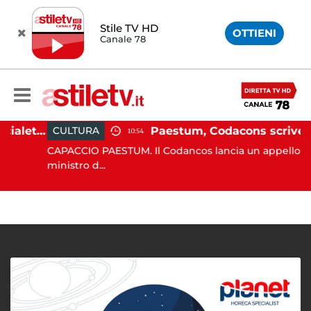
Stile TV HD
OTTIENI
Canale 78
Martina Carbonaro, braccialetto elettronico per i genitori della 14enne uccisa dall'ex
Paestum, Codacons scrive al ministro Giuli: "Rilanciare scavi dell'Anfiteatro nell'area archeologica"
CULTURA
10:54
CAPACCIO PAESTUM. Il Codancos lancia un appello al
ministro d...