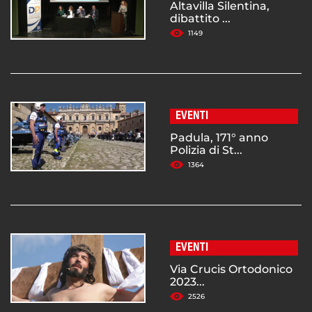
Altavilla Silentina,
dibattito ...
1149
EVENTI
Padula, 171° anno
Polizia di St...
1364
EVENTI
Via Crucis Ortodonico
2023...
2526