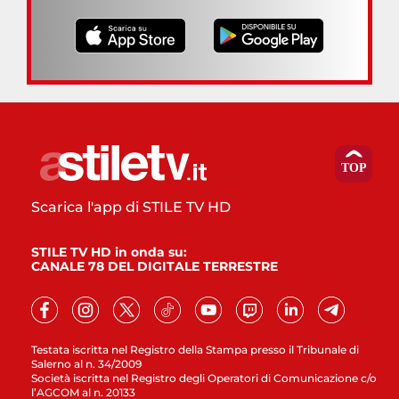
Scarica l'app di STILE TV HD
STILE TV HD in onda su:
CANALE 78 DEL DIGITALE TERRESTRE
Testata iscritta nel Registro della Stampa presso il Tribunale di
Salerno al n. 34/2009
Società iscritta nel Registro degli Operatori di Comunicazione c/o
l’AGCOM al n. 20133