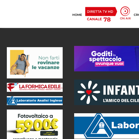
HOME
CR