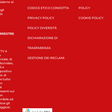
Salerno al
CODICE ETICO CONDOTTA
POLICY
gli
/o
PRIVACY POLICY
COOKIE POLICY
POLICY DIVERSITÀ
ERRESTRE
DICHIARAZIONE DI
TRASPARENZA
LETV è
a
GESTIONE DEI RECLAMI
ziale, di
dio/video,
i e
spositivo
zo di
 e tutto
on
 è
esenti sul
un
nibile ad
ora gli
aggiosi.