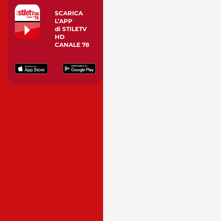
SCARICA
L’APP
di STILETV
HD
CANALE 78