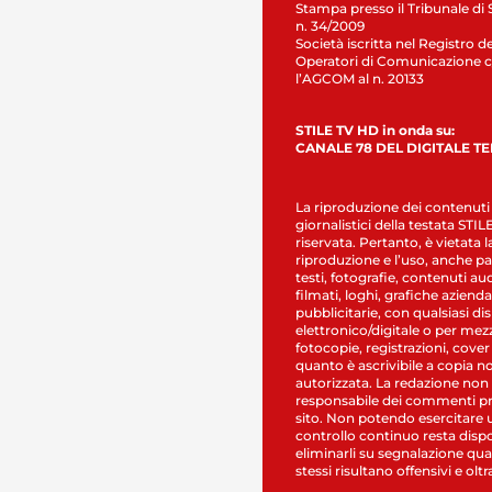
Stampa presso il Tribunale di 
n. 34/2009
Società iscritta nel Registro de
Operatori di Comunicazione c
l’AGCOM al n. 20133
STILE TV HD in onda su:
CANALE 78 DEL DIGITALE T
La riproduzione dei contenuti
giornalistici della testata STI
riservata. Pertanto, è vietata l
riproduzione e l’uso, anche par
testi, fotografie, contenuti au
filmati, loghi, grafiche aziendal
pubblicitarie, con qualsiasi di
elettronico/digitale o per mez
fotocopie, registrazioni, cover
quanto è ascrivibile a copia n
autorizzata. La redazione non
responsabile dei commenti pr
sito. Non potendo esercitare 
controllo continuo resta dispo
eliminarli su segnalazione qual
stessi risultano offensivi e oltr