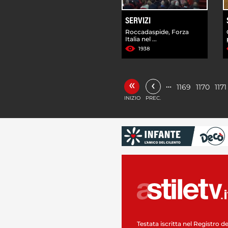
SERVIZI
Roccadaspide, Forza
Italia nel ...
1938
«
‹
…
1169
1170
1171
INIZIO
PREC.
Testata iscritta nel Registro de