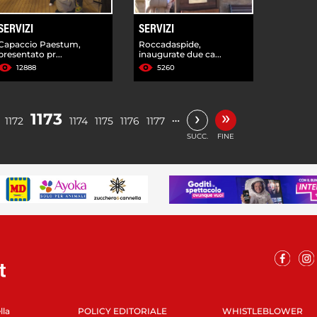
SERVIZI
SERVIZI
Capaccio Paestum,
Roccadaspide,
presentato pr...
inaugurate due ca...
12888
5260
»
›
1173
…
1172
1174
1175
1176
1177
SUCC.
FINE
lla
POLICY EDITORIALE
WHISTLEBLOWER