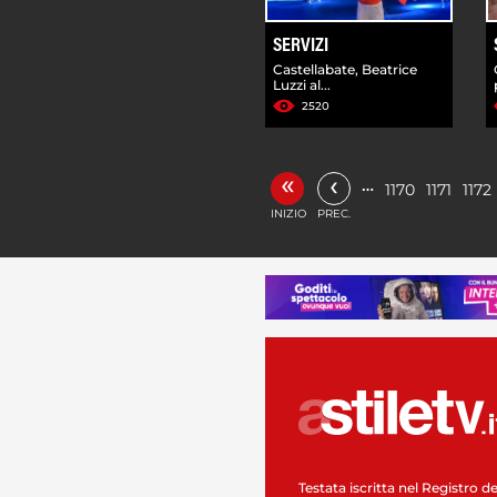
SERVIZI
Castellabate, Beatrice
Luzzi al...
2520
«
‹
…
1170
1171
1172
INIZIO
PREC.
Testata iscritta nel Registro de