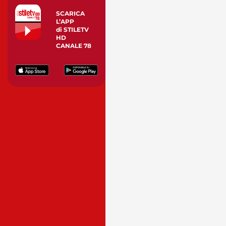
SCARICA
L’APP
di STILETV
HD
CANALE 78