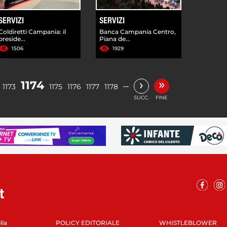
SERVIZI
SERVIZI
Coldiretti Campania: il
Banca Campania Centro,
preside...
Piana de...
1506
1929
»
›
1174
…
1173
1175
1176
1177
1178
SUCC.
FINE
lla
POLICY EDITORIALE
WHISTLEBLOWER