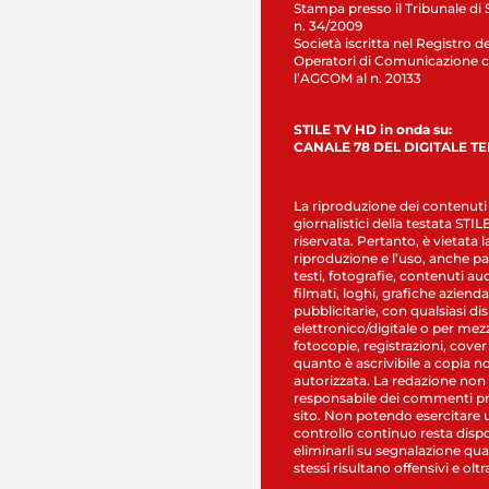
Stampa presso il Tribunale di 
n. 34/2009
Società iscritta nel Registro de
Operatori di Comunicazione c
l’AGCOM al n. 20133
STILE TV HD in onda su:
CANALE 78 DEL DIGITALE T
La riproduzione dei contenuti
giornalistici della testata STI
riservata. Pertanto, è vietata l
riproduzione e l’uso, anche par
testi, fotografie, contenuti au
filmati, loghi, grafiche aziendal
pubblicitarie, con qualsiasi di
elettronico/digitale o per mez
fotocopie, registrazioni, cover
quanto è ascrivibile a copia n
autorizzata. La redazione non
responsabile dei commenti pr
sito. Non potendo esercitare 
controllo continuo resta dispo
eliminarli su segnalazione qual
stessi risultano offensivi e oltr