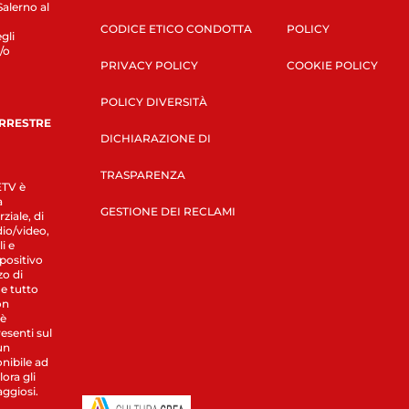
Salerno al
CODICE ETICO CONDOTTA
POLICY
gli
/o
PRIVACY POLICY
COOKIE POLICY
POLICY DIVERSITÀ
ERRESTRE
DICHIARAZIONE DI
TRASPARENZA
LETV è
a
GESTIONE DEI RECLAMI
ziale, di
dio/video,
i e
spositivo
zo di
 e tutto
on
 è
esenti sul
un
nibile ad
ora gli
aggiosi.