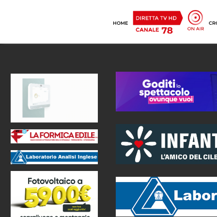
HOME
CR