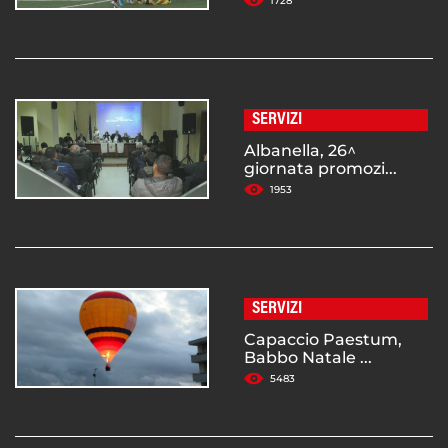
1728
SERVIZI
Albanella, 26^
giornata promozi...
1953
SERVIZI
Capaccio Paestum,
Babbo Natale ...
5483