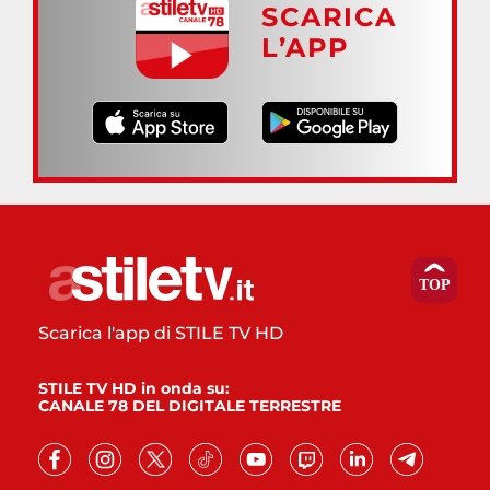
SCARICA
L’APP
Scarica l'app di STILE TV HD
STILE TV HD in onda su:
CANALE 78 DEL DIGITALE TERRESTRE