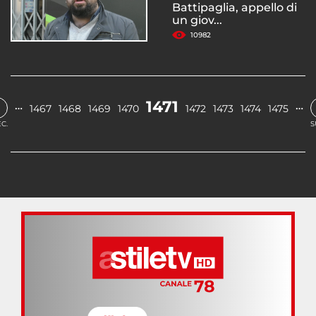
Battipaglia, appello di
un giov...
10982
1471
…
…
1467
1468
1469
1470
1472
1473
1474
1475
C.
S