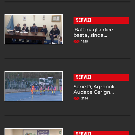
SERVIZI
'Battipaglia dice
basta', sinda...
1659
SERVIZI
Serie D, Agropoli-
Audace Cerign...
2194
SERVIZI