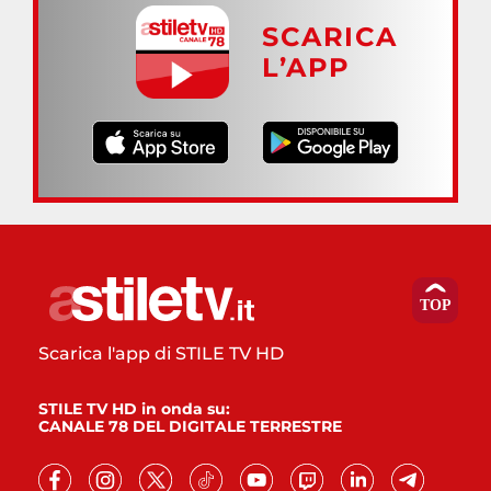
SCARICA
L’APP
Scarica l'app di STILE TV HD
STILE TV HD in onda su:
CANALE 78 DEL DIGITALE TERRESTRE