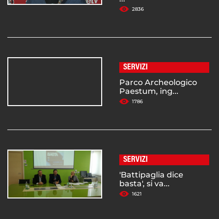
2836
SERVIZI
Parco Archeologico
Paestum, ing...
1786
SERVIZI
'Battipaglia dice
basta', si va...
1621