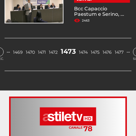
Bcc Capaccio
Paestum e Serino, ...
2463
‹
1473
…
…
1469
1470
1471
1472
1474
1475
1476
1477
C.
S