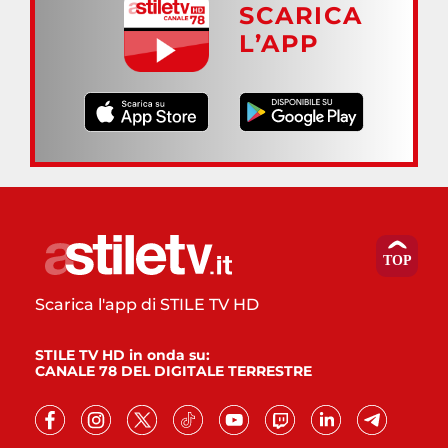
SCARICA
L’APP
Scarica l'app di STILE TV HD
STILE TV HD in onda su:
CANALE 78 DEL DIGITALE TERRESTRE