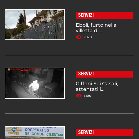
SERVIZI
Eboli, furto nella
villetta di ...
7020
SERVIZI
Giffoni Sei Casali,
attentati i...
5105
SERVIZI