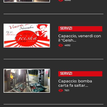
4646
SERVIZI
Capaccio, venerdì con
il "Geish...
4692
SERVIZI
Capaccio: bomba
carta fa saltar...
7611