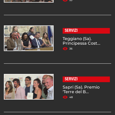
53
SERVIZI
Teggiano (Sa).
Principessa Cost...
36
SERVIZI
Sapri (Sa). Premio
'Terre del B...
48