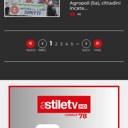
Agropoli (Sa), cittadini
incate...
46
«
»
‹
›
1
…
2
3
4
5
INIZIO
PREC.
SUCC.
FINE