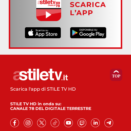
SCARICA
L’APP
Scarica l'app di STILE TV HD
STILE TV HD in onda su:
CANALE 78 DEL DIGITALE TERRESTRE