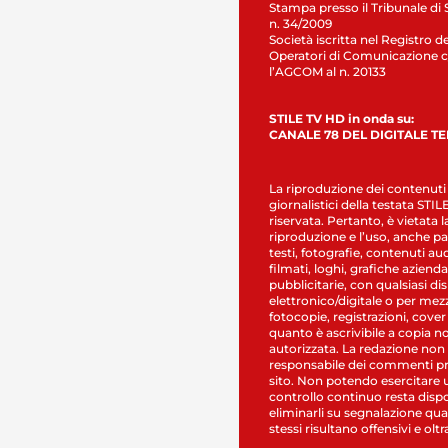
Stampa presso il Tribunale di 
n. 34/2009
Società iscritta nel Registro de
Operatori di Comunicazione c
l’AGCOM al n. 20133
STILE TV HD in onda su:
CANALE 78 DEL DIGITALE T
La riproduzione dei contenuti
giornalistici della testata STI
riservata. Pertanto, è vietata l
riproduzione e l’uso, anche par
testi, fotografie, contenuti au
filmati, loghi, grafiche aziendal
pubblicitarie, con qualsiasi di
elettronico/digitale o per mez
fotocopie, registrazioni, cover
quanto è ascrivibile a copia n
autorizzata. La redazione non
responsabile dei commenti pr
sito. Non potendo esercitare 
controllo continuo resta dispo
eliminarli su segnalazione qual
stessi risultano offensivi e oltr