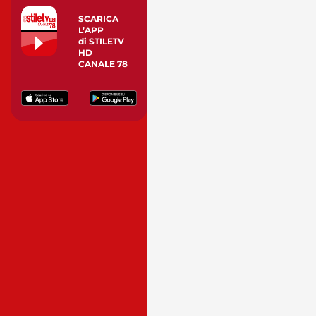
SCARICA
L’APP
di STILETV
HD
CANALE 78