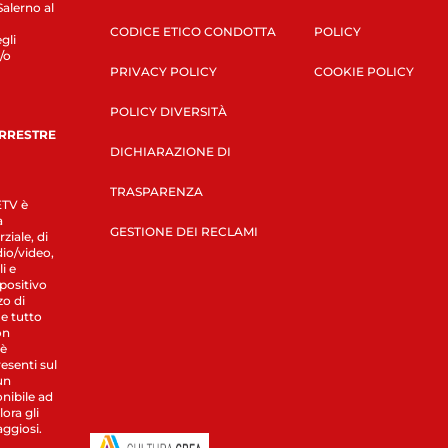
Salerno al
CODICE ETICO CONDOTTA
POLICY
gli
/o
PRIVACY POLICY
COOKIE POLICY
POLICY DIVERSITÀ
ERRESTRE
DICHIARAZIONE DI
TRASPARENZA
LETV è
a
GESTIONE DEI RECLAMI
ziale, di
dio/video,
i e
spositivo
zo di
 e tutto
on
 è
esenti sul
un
nibile ad
ora gli
aggiosi.