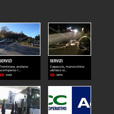
SERVIZI
SERVIZI
Trentinara, anziano
Capaccio, marocchino
scomparso r...
ubriaco si...
5583
6876