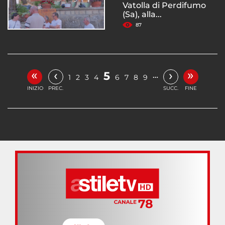
Vatolla di Perdifumo
(Sa), alla...
87
«
»
‹
›
5
…
1
2
3
4
6
7
8
9
INIZIO
PREC.
SUCC.
FINE