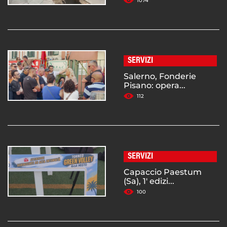
1074
SERVIZI
Salerno, Fonderie
Pisano: opera...
112
SERVIZI
Capaccio Paestum
(Sa), 1' edizi...
100