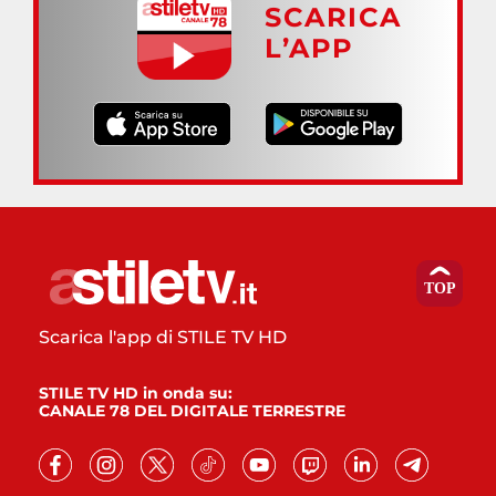
SCARICA
L’APP
Scarica l'app di STILE TV HD
STILE TV HD in onda su:
CANALE 78 DEL DIGITALE TERRESTRE