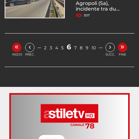
Agropoli (Sa),
incidente tra du...
307
«
»
‹
›
6
…
…
2
3
4
5
7
8
9
10
INIZIO
PREC.
SUCC.
FINE