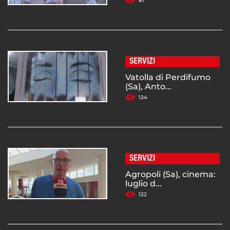
87
SERVIZI
Vatolla di Perdifumo
(Sa), Anto...
124
SERVIZI
Agropoli (Sa), cinema:
luglio d...
122