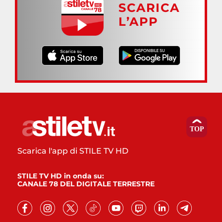
SCARICA
L’APP
Scarica l'app di STILE TV HD
STILE TV HD in onda su:
CANALE 78 DEL DIGITALE TERRESTRE