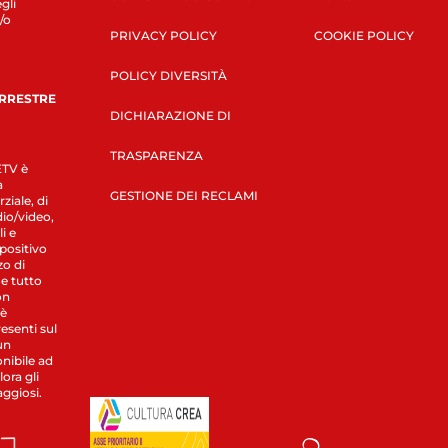
gli
/o
PRIVACY POLICY
COOKIE POLICY
POLICY DIVERSITÀ
ERRESTRE
DICHIARAZIONE DI
TRASPARENZA
LETV è
a
GESTIONE DEI RECLAMI
ziale, di
dio/video,
i e
spositivo
zo di
 e tutto
on
 è
esenti sul
un
nibile ad
ora gli
aggiosi.