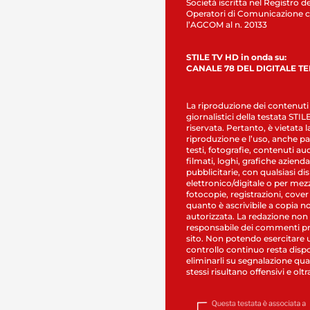
Società iscritta nel Registro de
Operatori di Comunicazione c
l’AGCOM al n. 20133
STILE TV HD in onda su:
CANALE 78 DEL DIGITALE T
La riproduzione dei contenuti
giornalistici della testata STI
riservata. Pertanto, è vietata l
riproduzione e l’uso, anche par
testi, fotografie, contenuti au
filmati, loghi, grafiche aziendal
pubblicitarie, con qualsiasi di
elettronico/digitale o per mez
fotocopie, registrazioni, cover
quanto è ascrivibile a copia n
autorizzata. La redazione non
responsabile dei commenti pr
sito. Non potendo esercitare 
controllo continuo resta dispo
eliminarli su segnalazione qual
stessi risultano offensivi e oltr