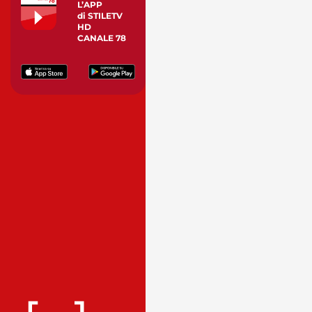
L’APP
di STILETV
HD
CANALE 78