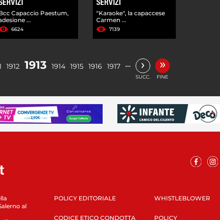
SERVIZI
SERVIZI
Bcc Capaccio Paestum,
"Karaoke", la capaccese
adesione ...
Carmen ...
6624
7139
»
›
1913
…
1
1912
1914
1915
1916
1917
SUCC.
FINE
lla
POLICY EDITORIALE
WHISTLEBLOWER
Salerno al
CODICE ETICO CONDOTTA
POLICY