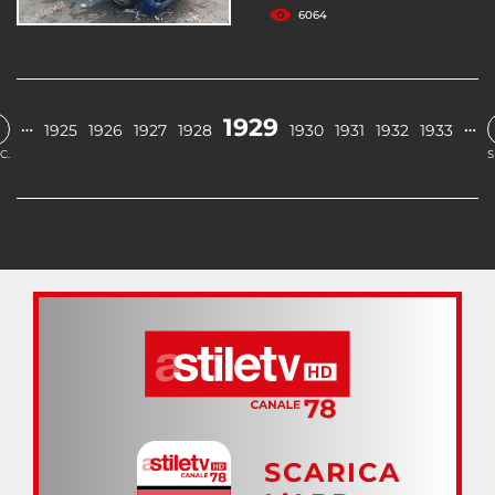
6064
1929
…
…
1925
1926
1927
1928
1930
1931
1932
1933
C.
S
SCARICA