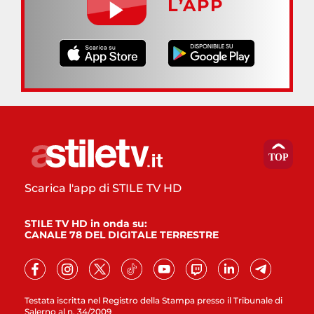
L’APP
Scarica l'app di STILE TV HD
STILE TV HD in onda su:
CANALE 78 DEL DIGITALE TERRESTRE
Testata iscritta nel Registro della Stampa presso il Tribunale di
Salerno al n. 34/2009